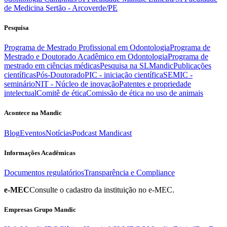
de Medicina Sertão - Arcoverde/PE
Pesquisa
Programa de Mestrado Profissional em Odontologia
Programa de
Mestrado e Doutorado Acadêmico em Odontologia
Programa de
mestrado em ciências médicas
Pesquisa na SLMandic
Publicações
científicas
Pós-Doutorado
PIC - iniciação científica
SEMIC -
seminário
NIT - Núcleo de inovação
Patentes e propriedade
intelectual
Comitê de ética
Comissão de ética no uso de animais
Acontece na Mandic
Blog
Eventos
Notícias
Podcast Mandicast
Informações Acadêmicas
Documentos regulatórios
Transparência e Compliance
e-MEC
Consulte o cadastro da instituição no e-MEC.
Empresas Grupo Mandic