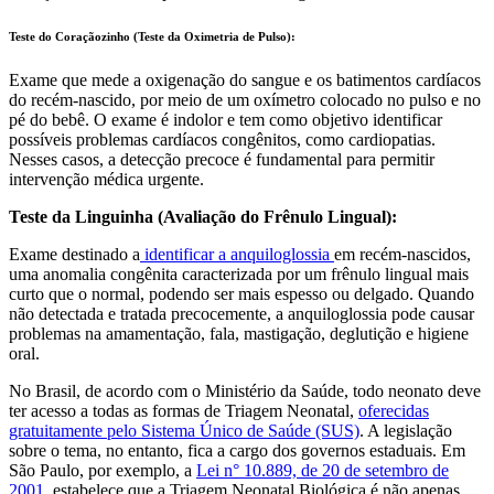
Teste do Coraçãozinho (Teste da Oximetria de Pulso):
Exame que mede a oxigenação do sangue e os batimentos cardíacos
do recém-nascido, por meio de um oxímetro colocado no pulso e no
pé do bebê. O exame é indolor e tem como objetivo identificar
possíveis problemas cardíacos congênitos, como cardiopatias.
Nesses casos, a detecção precoce é fundamental para permitir
intervenção médica urgente.
Teste da Linguinha (Avaliação do Frênulo Lingual):
Exame destinado a
identificar a anquiloglossia
em recém-nascidos,
uma anomalia congênita caracterizada por um frênulo lingual mais
curto que o normal, podendo ser mais espesso ou delgado. Quando
não detectada e tratada precocemente, a anquiloglossia pode causar
problemas na amamentação, fala, mastigação, deglutição e higiene
oral.
No Brasil, de acordo com o Ministério da Saúde, todo neonato deve
ter acesso a todas as formas de Triagem Neonatal,
oferecidas
gratuitamente pelo Sistema Único de Saúde (SUS)
. A legislação
sobre o tema, no entanto, fica a cargo dos governos estaduais. Em
São Paulo, por exemplo, a
Lei n° 10.889, de 20 de setembro de
2001
, estabelece que a Triagem Neonatal Biológica é não apenas