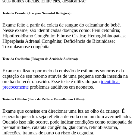
seus nomes oficiais. Entre eles, destacam-se:
Teste do Pezinho (Triagem Neonatal Biológica):
Exame feito a partir da coleta de sangue do calcanhar do bebê.
Nesse exame, são identificadas doenças como: Fenilcetonúria;
Hipotireoidismo Congênito; Fibrose Cística; Hemoglobinopatias;
Hiperplasia Adrenal Congênita; Deficiência de Biotinidase;
Toxoplasmose congênita.
Teste da Orelhinha (Triagem da Acuidade Auditiva):
Exame realizado por meio da emissão de estímulos sonoros e da
captação de seu retorno através de uma pequena sonda inserida na
orelha do recém-nascido. Esse teste é utilizado para
identificar
precocemente
problemas auditivos em neonatos.
Teste do Olhinho (Teste do Reflexo Vermelho nos Olhos):
Exame que consiste em direcionar uma luz ao olho da criança. É
esperado que a luz seja refletida de volta com um tom avermelhado
.
Quando isso não ocorre, pode indicar condições como retinopatia da
prematuridade, catarata congênita, glaucoma, retinoblastoma,
infecções, traumas de parto ou risco de cegueira.