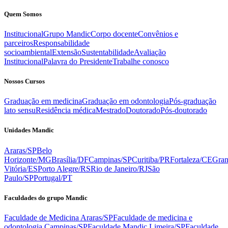
Quem Somos
Institucional
Grupo Mandic
Corpo docente
Convênios e
parceiros
Responsabilidade
socioambiental
Extensão
Sustentabilidade
Avaliação
Institucional
Palavra do Presidente
Trabalhe conosco
Nossos Cursos
Graduação em medicina
Graduação em odontologia
Pós-graduação
lato sensu
Residência médica
Mestrado
Doutorado
Pós-doutorado
Unidades Mandic
Araras/SP
Belo
Horizonte/MG
Brasília/DF
Campinas/SP
Curitiba/PR
Fortaleza/CE
Gra
Vitória/ES
Porto Alegre/RS
Rio de Janeiro/RJ
São
Paulo/SP
Portugal/PT
Faculdades do grupo Mandic
Faculdade de Medicina Araras/SP
Faculdade de medicina e
odontologia Campinas/SP
Faculdade Mandic Limeira/SP
Faculdade