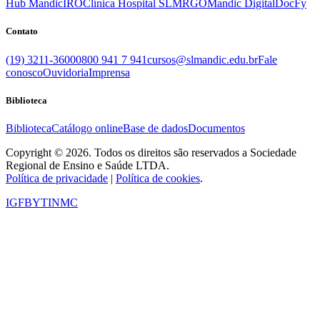
Hub Mandic
IRO
Clínica Hospital SLM
RGO
Mandic Digital
DocFy
Contato
(19) 3211-3600
0800 941 7 941
cursos@slmandic.edu.br
Fale
conosco
Ouvidoria
Imprensa
Biblioteca
Biblioteca
Catálogo online
Base de dados
Documentos
Copyright © 2026. Todos os direitos são reservados a Sociedade
Regional de Ensino e Saúde LTDA.
Política de privacidade
|
Política de cookies
.
IG
FB
YT
IN
MC