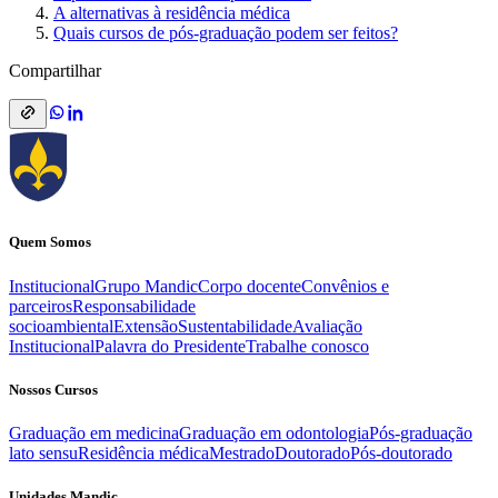
A alternativas à residência médica
Quais cursos de pós-graduação podem ser feitos?
Compartilhar
Quem Somos
Institucional
Grupo Mandic
Corpo docente
Convênios e
parceiros
Responsabilidade
socioambiental
Extensão
Sustentabilidade
Avaliação
Institucional
Palavra do Presidente
Trabalhe conosco
Nossos Cursos
Graduação em medicina
Graduação em odontologia
Pós-graduação
lato sensu
Residência médica
Mestrado
Doutorado
Pós-doutorado
Unidades Mandic