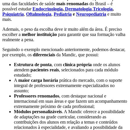
uma das faculdades de saúde
mais renomadas
do Brasil – é
possível estudar
Endocrinologia
,
Dermatologia
,
Tricologia
,
Psiquiatria
,
Oftalmologia
,
Pediatria
e
Neuropediatria
e muito
mais.
Ademais, o peso da escolha deve ir muito além da área. É preciso
escolher a
melhor instituição
para garantir que sua formação valha
realmente a pena.
Seguindo o exemplo mencionado anteriormente, podemos destacar,
por exemplo, os
diferenciais
da Mandic, que possui:
Estrutura de ponta
, com
clínica própria
onde os alunos
atendem
pacientes reais
, selecionados para cada módulo
estudado;
A
maior carga horária
prática do mercado, com o suporte
integral de professores extremamente especializados no
assunto;
Professores renomados
, com destaque nacional e
internacional em suas áreas e que fazem um acompanhamento
extremamente próximo de cada profissional;
Módulos personalizáveis
. A Mandic oferece a possibilidade
de adaptações na grade curricular, considerando as
contribuições dos alunos em relação a temas e conteúdos
relacionados à especialidade, e avaliando a possibilidade da