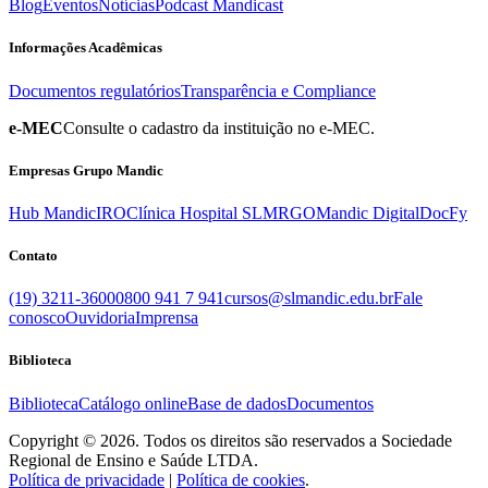
Blog
Eventos
Notícias
Podcast Mandicast
Informações Acadêmicas
Documentos regulatórios
Transparência e Compliance
e-MEC
Consulte o cadastro da instituição no e-MEC.
Empresas Grupo Mandic
Hub Mandic
IRO
Clínica Hospital SLM
RGO
Mandic Digital
DocFy
Contato
(19) 3211-3600
0800 941 7 941
cursos@slmandic.edu.br
Fale
conosco
Ouvidoria
Imprensa
Biblioteca
Biblioteca
Catálogo online
Base de dados
Documentos
Copyright © 2026. Todos os direitos são reservados a Sociedade
Regional de Ensino e Saúde LTDA.
Política de privacidade
|
Política de cookies
.