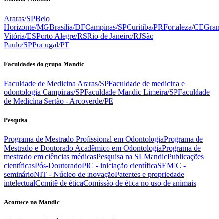
Araras/SP
Belo
Horizonte/MG
Brasília/DF
Campinas/SP
Curitiba/PR
Fortaleza/CE
Gra
Vitória/ES
Porto Alegre/RS
Rio de Janeiro/RJ
São
Paulo/SP
Portugal/PT
Faculdades do grupo Mandic
Faculdade de Medicina Araras/SP
Faculdade de medicina e
odontologia Campinas/SP
Faculdade Mandic Limeira/SP
Faculdade
de Medicina Sertão - Arcoverde/PE
Pesquisa
Programa de Mestrado Profissional em Odontologia
Programa de
Mestrado e Doutorado Acadêmico em Odontologia
Programa de
mestrado em ciências médicas
Pesquisa na SLMandic
Publicações
científicas
Pós-Doutorado
PIC - iniciação científica
SEMIC -
seminário
NIT - Núcleo de inovação
Patentes e propriedade
intelectual
Comitê de ética
Comissão de ética no uso de animais
Acontece na Mandic