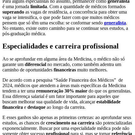
Para alguns especialistas no assunto, permanecer como
generalista
é uma jornada
limitada
. Com a quantidade de médicos formados
superando
as vagas de residência, a concorrência para obter uma
vaga se intensifica, o que pode fazer com que muitos médicos
pensem que só têm uma escolha: se conformar sendo
generalista
.
No entanto, existe outro caminho para se continuar seus estudos, a
pós-graduação médica.
Especialidades e carreira profissional
Ao se aprofundar em alguma área da Medicina, o médico não só
garante um
diferencial
no mercado, como também adentra um
caminho de oportunidades
financeiras
muito melhores.
De acordo com a pesquisa “Saúde Financeira dos Médicos” de
2024, médicos que atendem a áreas mais específicas da Medicina
tendem a ter uma
remuneração 30% maior
do que os generalistas.
Essa diferença salarial é um fator importante para aqueles que
buscam melhorar sua qualidade de vida, alcançar
estabilidade
financeira
e
destaque
ao longo da carreira.
E esses ganhos são apenas as primeiras certezas: ao aprofundar seus
estudos, as chances de
crescimento na carreira
são potencializadas
exponencialmente. Buscar por uma especialidade médica pode não
somente obter sucesso
profissional
para si, mas se tornar
referência